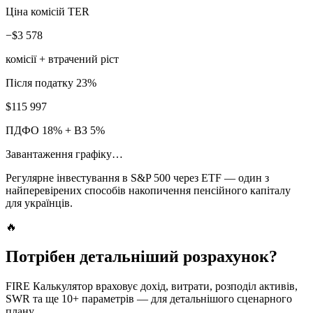
Ціна комісій TER
−
$3 578
комісії + втрачений ріст
Після податку 23%
$115 997
ПДФО 18% + ВЗ 5%
Завантаження графіку…
Регулярне інвестування в S&P 500 через ETF — один з
найперевірених способів накопичення пенсійного капіталу
для українців.
🔥
Потрібен детальніший розрахунок?
FIRE Калькулятор враховує дохід, витрати, розподіл активів,
SWR та ще 10+ параметрів — для детальнішого сценарного
плану.