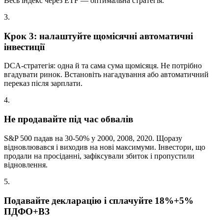
Весь індекс через ETF — оптимальна стратегія.
3
.
Крок 3: налаштуйте щомісячні автоматичні
інвестиції
DCA-стратегія: одна й та сама сума щомісяця. Не потрібно
вгадувати ринок. Встановіть нагадування або автоматичний
переказ після зарплати.
4
.
Не продавайте під час обвалів
S&P 500 падав на 30-50% у 2000, 2008, 2020. Щоразу
відновлювався і виходив на нові максимуми. Інвестори, що
продали на просіданні, зафіксували збиток і пропустили
відновлення.
5
.
Подавайте декларацію і сплачуйте 18%+5%
ПДФО+ВЗ