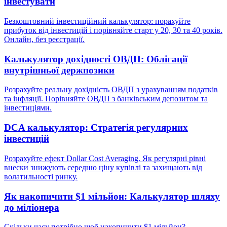
інвестувати
Безкоштовний інвестиційний калькулятор: порахуйте
прибуток від інвестицій і порівняйте старт у 20, 30 та 40 років.
Онлайн, без реєстрації.
Калькулятор дохідності ОВДП: Облігації
внутрішньої держпозики
Розрахуйте реальну дохідність ОВДП з урахуванням податків
та інфляції. Порівняйте ОВДП з банківським депозитом та
інвестиціями.
DCA калькулятор: Стратегія регулярних
інвестицій
Розрахуйте ефект Dollar Cost Averaging. Як регулярні рівні
внески знижують середню ціну купівлі та захищають від
волатильності ринку.
Як накопичити $1 мільйон: Калькулятор шляху
до міліонера
Скільки часу потрібно щоб накопичити $1 мільйон?