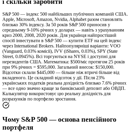
і скільки заробити
S&P 500 — індекс 500 найбільших публічних компаній США.
Apple, Microsoft, Amazon, Nvidia, Alphabet разом становлять
близько 30% індексу. За 50 років S&P 500 приносив у
середньому 9-10% річних у доларах — навіть з урахуванням
криз 2000, 2008, 2020 років. Для українця найпростіший
спосіб інвестувати в S&P 500 — купити ETF на цей індекс
через International Brokers. Найпопулярніші варіанти: VOO
(Vanguard, 0.03% комісії), IVV (iShares, 0.03%), SPY (State
Street, 0.0945%). Всі торгуються на NYSE і доступні для
нерезидентів США. Математика: $500/міс протягом 25 років
при 9% річних = $595,000. Загальний внесок: $150,000.
Відсотки склали $445,000 — більше ніж втричі більше від
вкладеного. Це складний відсоток у дії. Після 23%
українських податків реальна дохідність близько 7.6% річних
— все одно значно краще за банківський депозит або ОВДП.
Калькулятор використовує цю реальну дохідність для
розрахунків по портфелю зростання.
Чому S&P 500 — основа пенсійного
портфеля