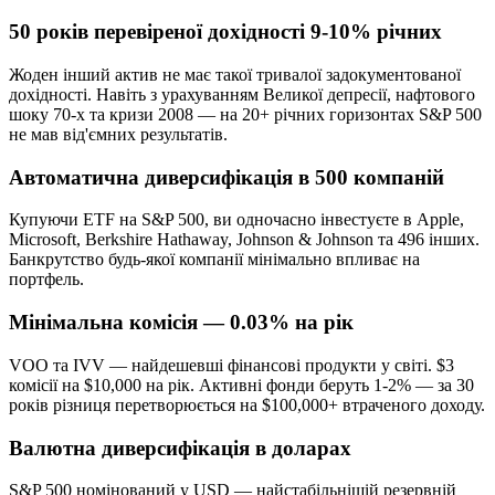
50 років перевіреної дохідності 9-10% річних
Жоден інший актив не має такої тривалої задокументованої
дохідності. Навіть з урахуванням Великої депресії, нафтового
шоку 70-х та кризи 2008 — на 20+ річних горизонтах S&P 500
не мав від'ємних результатів.
Автоматична диверсифікація в 500 компаній
Купуючи ETF на S&P 500, ви одночасно інвестуєте в Apple,
Microsoft, Berkshire Hathaway, Johnson & Johnson та 496 інших.
Банкрутство будь-якої компанії мінімально впливає на
портфель.
Мінімальна комісія — 0.03% на рік
VOO та IVV — найдешевші фінансові продукти у світі. $3
комісії на $10,000 на рік. Активні фонди беруть 1-2% — за 30
років різниця перетворюється на $100,000+ втраченого доходу.
Валютна диверсифікація в доларах
S&P 500 номінований у USD — найстабільнішій резервній