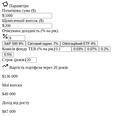
Параметри
Початкова сума ($)
$
Щомісячний внесок ($)
$
Очікувана дохідність (% на рік)
S&P 500
9
%
Світовий індекс
7
%
Облігаційний ETF
4
%
Комісія фонду TER (% на рік)
0.03
%
0.07
%
0.2
%
0.5
%
Строк (років)
Вартість портфеля через
20
років
$136 009
Мої внески
$49 000
Дохід від росту
$87 009