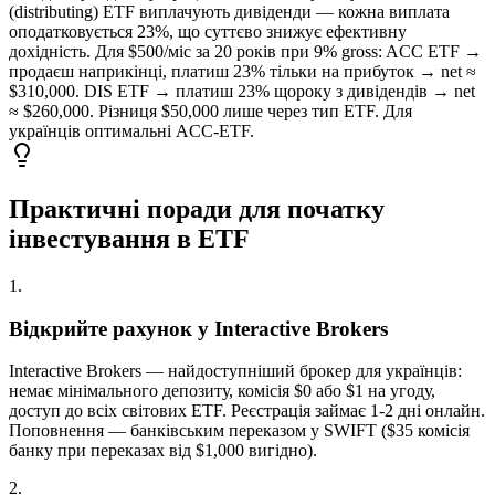
(distributing) ETF виплачують дивіденди — кожна виплата
оподатковується 23%, що суттєво знижує ефективну
дохідність. Для $500/міс за 20 років при 9% gross: ACC ETF →
продаєш наприкінці, платиш 23% тільки на прибуток → net ≈
$310,000. DIS ETF → платиш 23% щороку з дивідендів → net
≈ $260,000. Різниця $50,000 лише через тип ETF. Для
українців оптимальні ACC-ETF.
Практичні поради для початку
інвестування в ETF
1
.
Відкрийте рахунок у Interactive Brokers
Interactive Brokers — найдоступніший брокер для українців:
немає мінімального депозиту, комісія $0 або $1 на угоду,
доступ до всіх світових ETF. Реєстрація займає 1-2 дні онлайн.
Поповнення — банківським переказом у SWIFT ($35 комісія
банку при переказах від $1,000 вигідно).
2
.