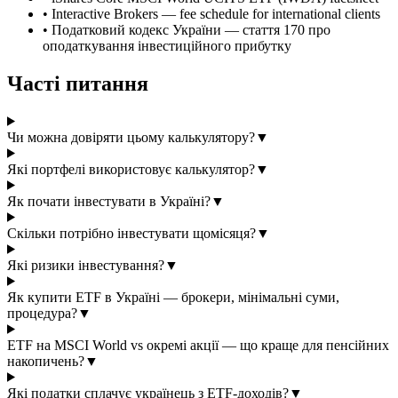
•
Interactive Brokers — fee schedule for international clients
•
Податковий кодекс України — стаття 170 про
оподаткування інвестиційного прибутку
Часті питання
Чи можна довіряти цьому калькулятору?
▼
Які портфелі використовує калькулятор?
▼
Як почати інвестувати в Україні?
▼
Скільки потрібно інвестувати щомісяця?
▼
Які ризики інвестування?
▼
Як купити ETF в Україні — брокери, мінімальні суми,
процедура?
▼
ETF на MSCI World vs окремі акції — що краще для пенсійних
накопичень?
▼
Які податки сплачує українець з ETF-доходів?
▼