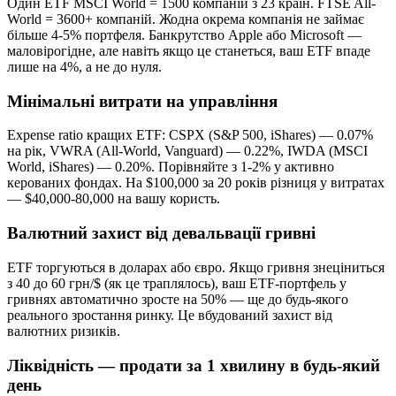
Один ETF MSCI World = 1500 компаній з 23 країн. FTSE All-
World = 3600+ компаній. Жодна окрема компанія не займає
більше 4-5% портфеля. Банкрутство Apple або Microsoft —
маловірогідне, але навіть якщо це станеться, ваш ETF впаде
лише на 4%, а не до нуля.
Мінімальні витрати на управління
Expense ratio кращих ETF: CSPX (S&P 500, iShares) — 0.07%
на рік, VWRA (All-World, Vanguard) — 0.22%, IWDA (MSCI
World, iShares) — 0.20%. Порівняйте з 1-2% у активно
керованих фондах. На $100,000 за 20 років різниця у витратах
— $40,000-80,000 на вашу користь.
Валютний захист від девальвації гривні
ETF торгуються в доларах або євро. Якщо гривня знеціниться
з 40 до 60 грн/$ (як це траплялось), ваш ETF-портфель у
гривнях автоматично зросте на 50% — ще до будь-якого
реального зростання ринку. Це вбудований захист від
валютних ризиків.
Ліквідність — продати за 1 хвилину в будь-який
день