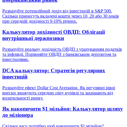
Розрахуйте потенційний дохід від інвестицій в S&P 500.
Скільки принесуть вкладені кошти через 10, 20 або 30 років
при середній дохідності 9-10% річних.
Калькулятор дохідності ОВДП: Облігації
внутрішньої держпозики
Розрахуйте реальну дохідність ОВДП з урахуванням податків
та інфляції. Порівняйте ОВДП з банківським депозитом та
інвестиціями.
DCA калькулятор: Стратегія регулярних
інвестицій
Розрахуйте ефект Dollar Cost Averaging. Як регулярні рівні
внески знижують середню ціну купівлі та захищають від
волатильності ринку.
Як накопичити $1 мільйон: Калькулятор шляху
до міліонера
Скільки часу потрібно щоб накопичити $1 мільйон?