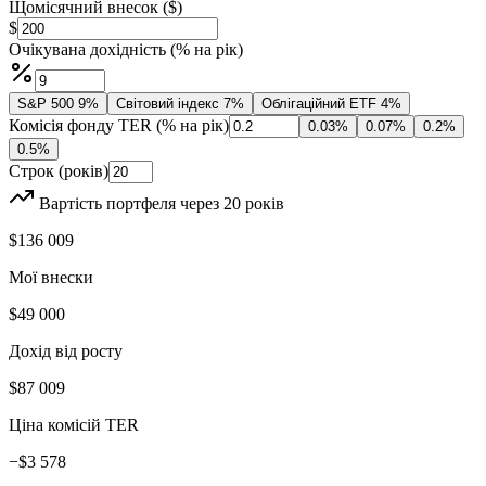
Щомісячний внесок ($)
$
Очікувана дохідність (% на рік)
S&P 500
9
%
Світовий індекс
7
%
Облігаційний ETF
4
%
Комісія фонду TER (% на рік)
0.03
%
0.07
%
0.2
%
0.5
%
Строк (років)
Вартість портфеля через
20
років
$136 009
Мої внески
$49 000
Дохід від росту
$87 009
Ціна комісій TER
−
$3 578