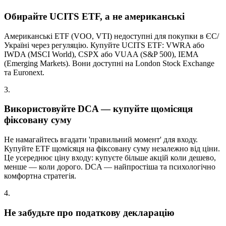
Обирайте UCITS ETF, а не американські
Американські ETF (VOO, VTI) недоступні для покупки в ЄС/
Україні через регуляцію. Купуйте UCITS ETF: VWRA або
IWDA (MSCI World), CSPX або VUAA (S&P 500), IEMA
(Emerging Markets). Вони доступні на London Stock Exchange
та Euronext.
3
.
Використовуйте DCA — купуйте щомісяця
фіксовану суму
Не намагайтесь вгадати 'правильний момент' для входу.
Купуйте ETF щомісяця на фіксовану суму незалежно від ціни.
Це усереднює ціну входу: купуєте більше акцій коли дешево,
менше — коли дорого. DCA — найпростіша та психологічно
комфортна стратегія.
4
.
Не забудьте про податкову декларацію