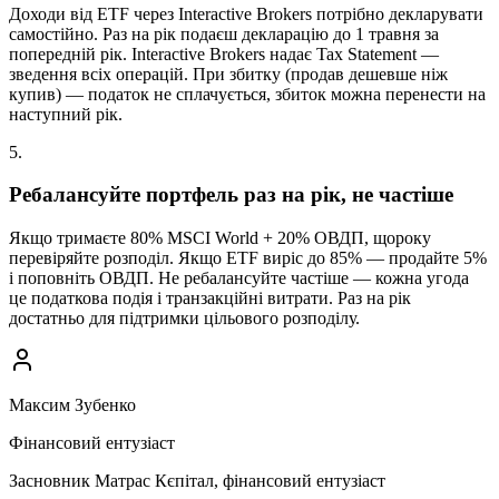
Доходи від ETF через Interactive Brokers потрібно декларувати
самостійно. Раз на рік подаєш декларацію до 1 травня за
попередній рік. Interactive Brokers надає Tax Statement —
зведення всіх операцій. При збитку (продав дешевше ніж
купив) — податок не сплачується, збиток можна перенести на
наступний рік.
5
.
Ребалансуйте портфель раз на рік, не частіше
Якщо тримаєте 80% MSCI World + 20% ОВДП, щороку
перевіряйте розподіл. Якщо ETF виріс до 85% — продайте 5%
і поповніть ОВДП. Не ребалансуйте частіше — кожна угода
це податкова подія і транзакційні витрати. Раз на рік
достатньо для підтримки цільового розподілу.
Максим Зубенко
Фінансовий ентузіаст
Засновник Матрас Кєпітал, фінансовий ентузіаст