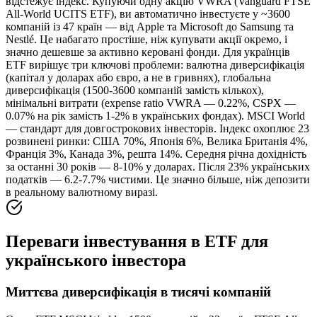
відстежує індекс. Купуючи одну акцію VWRA (Vanguard FTSE
All-World UCITS ETF), ви автоматично інвестуєте у ~3600
компаній із 47 країн — від Apple та Microsoft до Samsung та
Nestlé. Це набагато простіше, ніж купувати акції окремо, і
значно дешевше за активно керовані фонди. Для українців
ETF вирішує три ключові проблеми: валютна диверсифікація
(капітал у доларах або євро, а не в гривнях), глобальна
диверсифікація (1500-3600 компаній замість кількох),
мінімальні витрати (expense ratio VWRA — 0.22%, CSPX —
0.07% на рік замість 1-2% в українських фондах). МSCI World
— стандарт для довгострокових інвесторів. Індекс охоплює 23
розвинені ринки: США 70%, Японія 6%, Велика Британія 4%,
Франція 3%, Канада 3%, решта 14%. Середня річна дохідність
за останні 30 років — 8-10% у доларах. Після 23% українських
податків — 6.2-7.7% чистими. Це значно більше, ніж депозити
в реальному валютному виразі.
Переваги інвестування в ETF для
українського інвестора
Миттєва диверсифікація в тисячі компаній