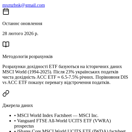
mxmzbnk@gmail.com
Останнє оновлення
28 лютого 2026 р.
Методологія розрахунків
Розрахунки дохідності ETF базуються на історичних даних
MSCI World (1994-2025). Після 23% українських податків
чиста дохідність ACC ETF ≈ 6.5-7.5% річних. Порівняння DIS
vs ACC ETF показує перевагу відстрочення податків.
Джерела даних
•
MSCI World Index Factsheet — MSCI Inc.
•
Vanguard FTSE All-World UCITS ETF (VWRA)
prospectus
•
iShares Core MSCI World UCITS ETF (IWDA) factsheet