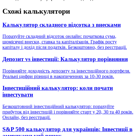
Схожі калькулятори
Калькулятор складного відсотка з внесками
Порахуйте складний відсоток онлайн: початкова сума,
щомісячні внески, ставка та капіталізація. Графік росту
капіталу і дохід після податків. Безкоштовно, без реєстрації.
Депозит vs інвестиції: Калькулятор порівняння
Порівняйте доходність депозиту та інвестиційного портфеля.
Реальні цифри різниці в накопиченнях за 10-30 років.
Інвестиційний калькулятор: коли почати
інвестувати
Безкоштовний інвестиційний калькулятор: порахуйте
прибуток від інвестицій і порівняйте старт у 20, 30 та 40 років.
Онлайн, без реєстрації.
S&P 500 калькулятор для українців: Інвестиції в
американський ринок