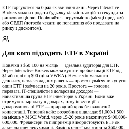
ETF торгуються на біржі як звичайні акції. Через Interactive
Brokers можна продати будь-яку кількість акцій за секунди за
ринковою ціною. Порівняйте з нерухомістю (місяці продажу)
або ОВДП (потреба чекати до погашення або продавати на
ринку з дисконтом).
Для кого підходить ETF в Україні
Новачки з $50-100 на місяць — ідеальна аудиторія для ETF.
Через Interactive Brokers можна купити дробові акції ETF від
$1 або цілі від $90 (ціна VWRA). Немає мінімального
депозиту, немає складних рішень — просто щомісячно купуєш
один ETF і забуваєш на 20 років. Простота — головна
перевага. IT-спеціалісти з доларовим доходом —
найактивніша група ETF-інвесторів в Україні. Вони вже
отримують зарплату в доларах, тому інвестиції в
долароминовані ETF — природний крок без валютної
конвертації. Типовий кейс: розробник відкладає $1,000-1,500
на місяць у MSCI World, через 15-20 років накопичує $400,000-
600,000. Фрілансери та підприємці використовують ETF як
альтернативу нерухомості. Замість однієї квартири за $60,000-