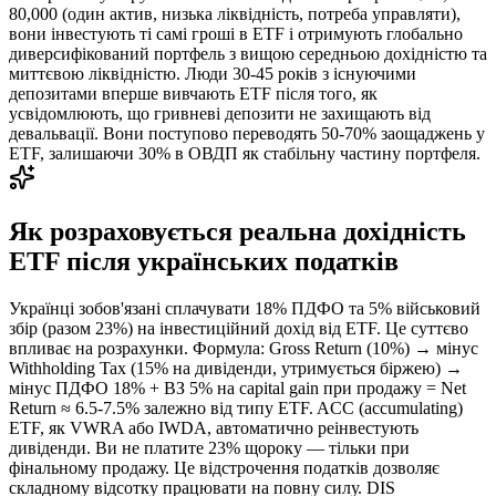
80,000 (один актив, низька ліквідність, потреба управляти),
вони інвестують ті самі гроші в ETF і отримують глобально
диверсифікований портфель з вищою середньою дохідністю та
миттєвою ліквідністю. Люди 30-45 років з існуючими
депозитами вперше вивчають ETF після того, як
усвідомлюють, що гривневі депозити не захищають від
девальвації. Вони поступово переводять 50-70% заощаджень у
ETF, залишаючи 30% в ОВДП як стабільну частину портфеля.
Як розраховується реальна дохідність
ETF після українських податків
Українці зобов'язані сплачувати 18% ПДФО та 5% військовий
збір (разом 23%) на інвестиційний дохід від ETF. Це суттєво
впливає на розрахунки. Формула: Gross Return (10%) → мінус
Withholding Tax (15% на дивіденди, утримується біржею) →
мінус ПДФО 18% + ВЗ 5% на capital gain при продажу = Net
Return ≈ 6.5-7.5% залежно від типу ETF. ACC (accumulating)
ETF, як VWRA або IWDA, автоматично реінвестують
дивіденди. Ви не платите 23% щороку — тільки при
фінальному продажу. Це відстрочення податків дозволяє
складному відсотку працювати на повну силу. DIS