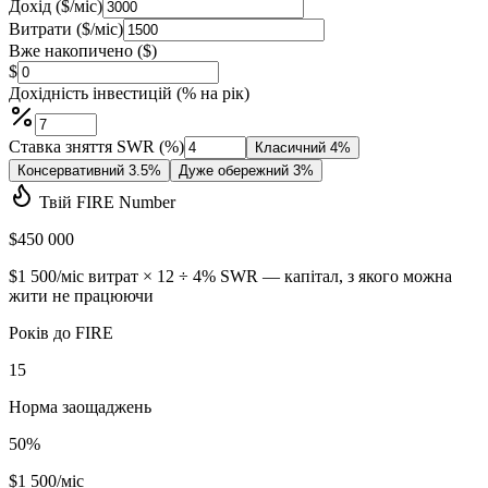
Дохід ($/міс)
Витрати ($/міс)
Вже накопичено ($)
$
Дохідність інвестицій (% на рік)
Ставка зняття SWR (%)
Класичний 4%
Консервативний 3.5%
Дуже обережний 3%
Твій FIRE Number
$450 000
$1 500
/міс витрат × 12 ÷
4
% SWR — капітал, з якого можна
жити не працюючи
Років до FIRE
15
Норма заощаджень
50
%
$1 500
/міс