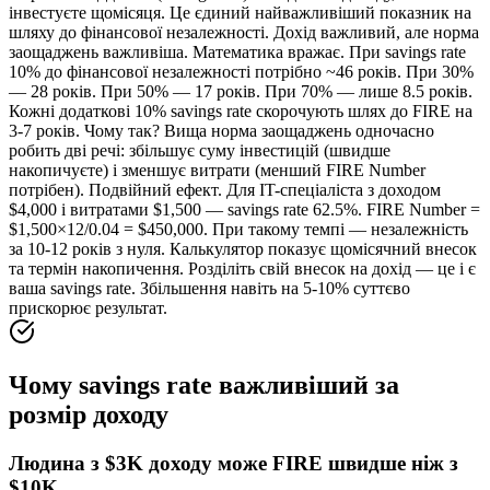
інвестуєте щомісяця. Це єдиний найважливіший показник на
шляху до фінансової незалежності. Дохід важливий, але норма
заощаджень важливіша. Математика вражає. При savings rate
10% до фінансової незалежності потрібно ~46 років. При 30%
— 28 років. При 50% — 17 років. При 70% — лише 8.5 років.
Кожні додаткові 10% savings rate скорочують шлях до FIRE на
3-7 років. Чому так? Вища норма заощаджень одночасно
робить дві речі: збільшує суму інвестицій (швидше
накопичуєте) і зменшує витрати (менший FIRE Number
потрібен). Подвійний ефект. Для IT-спеціаліста з доходом
$4,000 і витратами $1,500 — savings rate 62.5%. FIRE Number =
$1,500×12/0.04 = $450,000. При такому темпі — незалежність
за 10-12 років з нуля. Калькулятор показує щомісячний внесок
та термін накопичення. Розділіть свій внесок на дохід — це і є
ваша savings rate. Збільшення навіть на 5-10% суттєво
прискорює результат.
Чому savings rate важливіший за
розмір доходу
Людина з $3K доходу може FIRE швидше ніж з
$10K