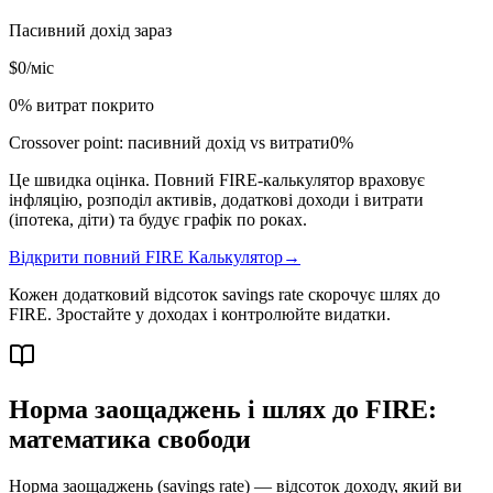
Пасивний дохід зараз
$0
/міс
0
% витрат покрито
Crossover point: пасивний дохід vs витрати
0
%
Це швидка оцінка. Повний FIRE-калькулятор враховує
інфляцію, розподіл активів, додаткові доходи і витрати
(іпотека, діти) та будує графік по роках.
Відкрити повний FIRE Калькулятор
→
Кожен додатковий відсоток savings rate скорочує шлях до
FIRE. Зростайте у доходах і контролюйте видатки.
Норма заощаджень і шлях до FIRE:
математика свободи
Норма заощаджень (savings rate) — відсоток доходу, який ви