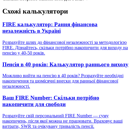
Схожі калькулятори
FIRE калькулятор: Рання фінансова
незалежність в Україні
Розрахуйте шлях до фінансової незалежності за методологією
FIRE. Дізнайтесь, скільки потрібно накопичити для виходу на
пенсію у 40-50 років.
Пенсія в 40 років: Калькулятор раннього виходу
Можливо вийти на пенсію в 40 років? Розрахуйте необхідні
накопичення та щомісячні внески для ранньої фінансової
незалежності.
Ваш FIRE Number: Скільки потрібно
накопичити для свободи
Розрахуйте свій персональний FIRE Number — суму
накопичень, після якої можна не працювати. Враховує ваші
витрати, SWR та очікувану тривалість пенсії.