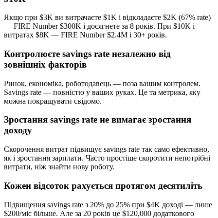
Якщо при $3K ви витрачаєте $1K і відкладаєте $2K (67% rate)
— FIRE Number $300K і досягнете за 8 років. При $10K і
витратах $8K — FIRE Number $2.4M і 30+ років.
Контролюєте savings rate незалежно від
зовнішніх факторів
Ринок, економіка, роботодавець — поза вашим контролем.
Savings rate — повністю у ваших руках. Це та метрика, яку
можна покращувати свідомо.
Зростання savings rate не вимагає зростання
доходу
Скорочення витрат підвищує savings rate так само ефективно,
як і зростання зарплати. Часто простіше скоротити непотрібні
витрати, ніж знайти нову роботу.
Кожен відсоток рахується протягом десятиліть
Підвищення savings rate з 20% до 25% при $4K доході — лише
$200/міс більше. Але за 20 років це $120,000 додаткового