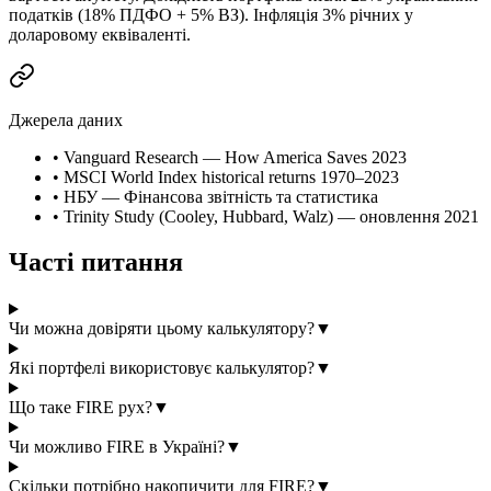
податків (18% ПДФО + 5% ВЗ). Інфляція 3% річних у
доларовому еквіваленті.
Джерела даних
•
Vanguard Research — How America Saves 2023
•
MSCI World Index historical returns 1970–2023
•
НБУ — Фінансова звітність та статистика
•
Trinity Study (Cooley, Hubbard, Walz) — оновлення 2021
Часті питання
Чи можна довіряти цьому калькулятору?
▼
Які портфелі використовує калькулятор?
▼
Що таке FIRE рух?
▼
Чи можливо FIRE в Україні?
▼
Скільки потрібно накопичити для FIRE?
▼