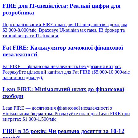
FIRE для IT-спеціаліста: Реальні цифри для
розробника
Персоналізований FIRE-план для IT-спеціалістів з доходом
$3,000-8,000/міс. Враховує Ukrainian tax rates, IB брокер та
типові витрати IT-фахівця.
Fat FIRE: Калькулятор заможної фінансової
незалежності
Fat FIRE — фінансова незалежність без урізання витрат.
Розрахуйте цільовий капітал для Fat FIRE ($5,000-10,000/міс
пасивного доходу).
Lean FIRE: Мінімальний шлях до фінансової
свободи
Lean FIRE — досягнення фінансової незалежності з
мінімальним бюджетом. Розрахуйте план для Lean FIRE при
витратах $1,000-1,500/міс.
FIRE в 35 років: Чи реально досягти за 10-12
років?