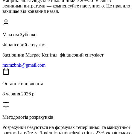
Наприклад: savings rate ніколи нижче 20%. У місяці з
великими витратами — компенсуйте наступного. Це правило
захищає від ковзання назад.
Максим Зубенко
Фінансовий ентузіаст
Засновник Матрас Кєпітал, фінансовий ентузіаст
mxmzbnk@gmail.com
Останнє оновлення
8 червня 2026 р.
Методологія розрахунків
Розрахунки базуються на формулах теперішньої та майбутньої
вартості ануїтету. Дохідність портфелів після 23% українських