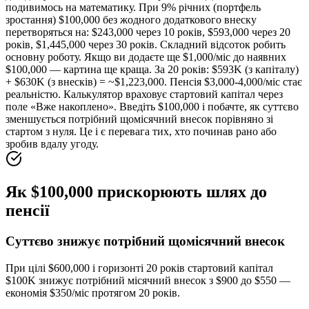
подивимось на математику. При 9% річних (портфель
зростання) $100,000 без жодного додаткового внеску
перетворяться на: $243,000 через 10 років, $593,000 через 20
років, $1,445,000 через 30 років. Складний відсоток робить
основну роботу. Якщо ви додаєте ще $1,000/міс до наявних
$100,000 — картина ще краща. За 20 років: $593K (з капіталу)
+ $630K (з внесків) = ~$1,223,000. Пенсія $3,000-4,000/міс стає
реальністю. Калькулятор враховує стартовий капітал через
поле «Вже накоплено». Введіть $100,000 і побачте, як суттєво
зменшується потрібний щомісячний внесок порівняно зі
стартом з нуля. Це і є перевага тих, хто починав рано або
зробив вдалу угоду.
Як $100,000 прискорюють шлях до
пенсії
Суттєво знижує потрібний щомісячний внесок
При цілі $600,000 і горизонті 20 років стартовий капітал
$100K знижує потрібний місячний внесок з $900 до $550 —
економія $350/міс протягом 20 років.