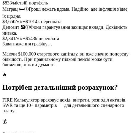
$
833
/міс
твій портфель
Матрац 🛏️
ⓘ
Гроші лежать вдома. Надійно, але інфляція з'їдає
їх щодня.
$
3,650
/міс
+$
1014
k переплата
Депозит 🏦
ⓘ
Фонд гарантування захищає вклади. Дохідність
низька.
$
2,341
/міс
+$
543
k переплата
Завантаження графіку…
Маючи $100,000 стартового капіталу, ви вже значно попереду
більшості. При правильному підході пенсія може бути
ближчою, ніж ви думаєте.
🔥
Потрібен детальніший розрахунок?
FIRE Калькулятор враховує дохід, витрати, розподіл активів,
SWR та ще 10+ параметрів — для детальнішого сценарного
плану.
💰