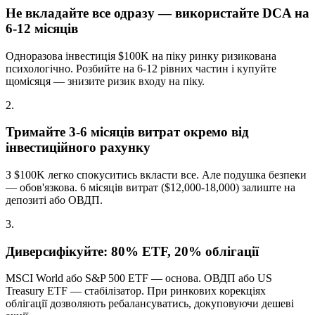
Не вкладайте все одразу — використайте DCA на
6-12 місяців
Одноразова інвестиція $100K на піку ринку ризикована
психологічно. Розбийте на 6-12 рівних частин і купуйте
щомісяця — знизите ризик входу на піку.
2
.
Тримайте 3-6 місяців витрат окремо від
інвестиційного рахунку
З $100K легко спокуситись вкласти все. Але подушка безпеки
— обов'язкова. 6 місяців витрат ($12,000-18,000) залиште на
депозиті або ОВДП.
3
.
Диверсифікуйте: 80% ETF, 20% облігації
MSCI World або S&P 500 ETF — основа. ОВДП або US
Treasury ETF — стабілізатор. При ринкових корекціях
облігації дозволяють ребалансуватись, докуповуючи дешеві