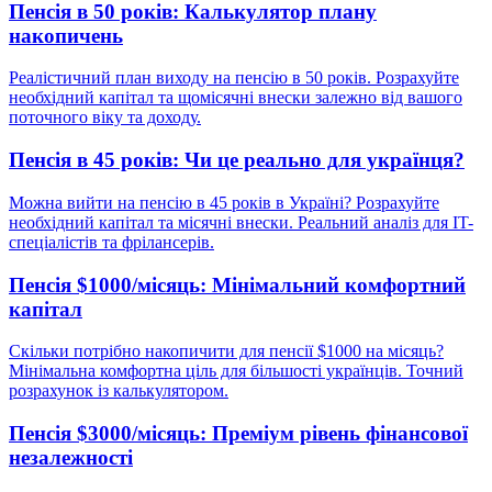
Пенсія в 50 років: Калькулятор плану
накопичень
Реалістичний план виходу на пенсію в 50 років. Розрахуйте
необхідний капітал та щомісячні внески залежно від вашого
поточного віку та доходу.
Пенсія в 45 років: Чи це реально для українця?
Можна вийти на пенсію в 45 років в Україні? Розрахуйте
необхідний капітал та місячні внески. Реальний аналіз для IT-
спеціалістів та фрілансерів.
Пенсія $1000/місяць: Мінімальний комфортний
капітал
Скільки потрібно накопичити для пенсії $1000 на місяць?
Мінімальна комфортна ціль для більшості українців. Точний
розрахунок із калькулятором.
Пенсія $3000/місяць: Преміум рівень фінансової
незалежності