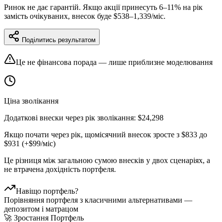
Ринок не дає гарантій. Якщо акції принесуть
6
–
11
% на рік
замість очікуваних, внесок буде
$
538
–
1,339
/міс.
Поділитись результатом
Це не фінансова порада — лише приблизне моделювання
Ціна зволікання
Додаткові внески через рік зволікання:
$
24,298
Якщо почати через рік, щомісячний внесок зросте з
$
833
до
$
931
(+$
99
/міс)
Це різниця між загальною сумою внесків у двох сценаріях, а
не втрачена дохідність портфеля.
Навіщо портфель?
Порівняння портфеля з класичними альтернативами —
депозитом і матрацом
🚀 Зростання Портфель