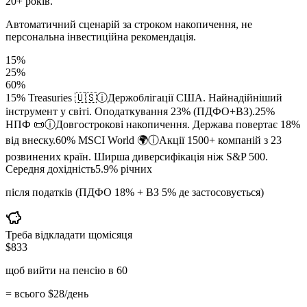
20+ років.
Автоматичний сценарій за строком накопичення, не
персональна інвестиційна рекомендація.
15
%
25
%
60
%
15
%
Treasuries 🇺🇸
ⓘ
Держоблігації США. Найнадійніший
інструмент у світі. Оподаткування 23% (ПДФО+ВЗ).
25
%
НПФ 📜
ⓘ
Довгострокові накопичення. Держава повертає 18%
від внеску.
60
%
MSCI World 🌍
ⓘ
Акції 1500+ компаній з 23
розвинених країн. Ширша диверсифікація ніж S&P 500.
Середня дохідність
5.9
%
річних
після податків (ПДФО 18% + ВЗ 5% де застосовується)
Треба відкладати щомісяця
$
833
щоб вийти на пенсію в
60
= всього
$
28
/день