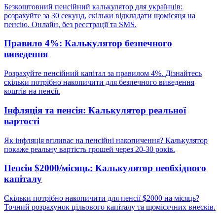
Безкоштовний пенсійний калькулятор для українців:
розрахуйте за 30 секунд, скільки відкладати щомісяця на
пенсію. Онлайн, без реєстрації та SMS.
Правило 4%: Калькулятор безпечного
виведення
Розрахуйте пенсійний капітал за правилом 4%. Дізнайтесь
скільки потрібно накопичити для безпечного виведення
коштів на пенсії.
Інфляція та пенсія: Калькулятор реальної
вартості
Як інфляція впливає на пенсійні накопичення? Калькулятор
покаже реальну вартість грошей через 20-30 років.
Пенсія $2000/місяць: Калькулятор необхідного
капіталу
Скільки потрібно накопичити для пенсії $2000 на місяць?
Точний розрахунок цільового капіталу та щомісячних внесків.