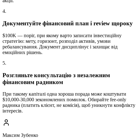
акції.
4
.
Документуйте фінансовий план і review щороку
$100K — поріг, при якому варто записати інвестиційну
стратегію: мету, горизонт, розподіл активів, умови
ребалансування. Документ дисциплінує і захищає від
емоційних рішень.
5
.
Розгляньте консультацію з незалежним
фінансовим радником
При такому капіталі одна хороша порада може коштувати
$10,000-30,000 зекономлених помилок. Обирайте fee-only
радника (платить клієнт, не комісія), щоб уникнути конфлікту
інтересів.
Максим Зубенко