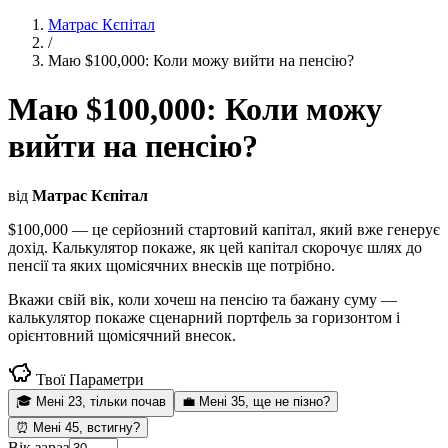
Матрас Кєпітал
/
Маю $100,000: Коли можу вийти на пенсію?
Маю $100,000: Коли можу
вийти на пенсію?
від
Матрас Кєпітал
$100,000 — це серйозний стартовий капітал, який вже генерує
дохід. Калькулятор покаже, як цей капітал скорочує шлях до
пенсії та яких щомісячних внесків ще потрібно.
Вкажи свій вік, коли хочеш на пенсію та бажану суму —
калькулятор покаже сценарний портфель за горизонтом і
орієнтовний щомісячний внесок.
Твої Параметри
🎓
Мені 23, тільки почав
💼
Мені 35, ще не пізно?
⏰
Мені 45, встигну?
Вік зараз