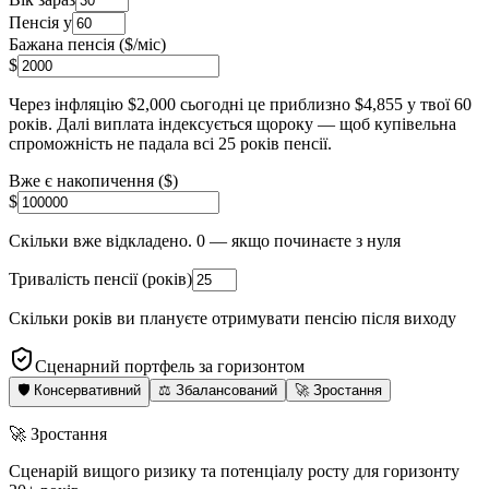
Пенсія у
Бажана пенсія ($/міс)
$
Через інфляцію $
2,000
сьогодні це приблизно
$
4,855
у твої
60
років. Далі виплата індексується щороку — щоб купівельна
спроможність не падала всі
25
років пенсії.
Вже є накопичення ($)
$
Скільки вже відкладено. 0 — якщо починаєте з нуля
Тривалість пенсії (років)
Скільки років ви плануєте отримувати пенсію після виходу
Сценарний портфель за горизонтом
🛡️
Консервативний
⚖️
Збалансований
🚀
Зростання
🚀
Зростання
Сценарій вищого ризику та потенціалу росту для горизонту