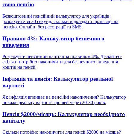
свою пенсію
Безкоштовний пенсійний калькулятор для українців:
розрахуйте за 30 секунд, скільки відкладати щомісяця на
пенсію. Онлайн, без реєстрації та SMS.
Правило 4%: Калькулятор безпечного
виведення
Розрахуйте пенсійний капітал за правилом 4%. Дізнайтесь
скільки потрібно накопичити для безпечного виведення
коштів на пенсії.
Інфляція та пенсія: Калькулятор реальної
вартості
Як інфляція впливає на пенсійні накопичення? Калькулятор
покаже реальну вартість грошей через 20-30 років.
Пенсія $2000/місяць: Калькулятор необхідного
капіталу
Скільки потрібно накопичити для пенсії $2000 на місяць?