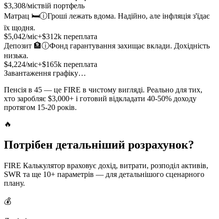
$
3,308
/міс
твій портфель
Матрац 🛏️
ⓘ
Гроші лежать вдома. Надійно, але інфляція з'їдає
їх щодня.
$
5,042
/міс
+$
312
k переплата
Депозит 🏦
ⓘ
Фонд гарантування захищає вклади. Дохідність
низька.
$
4,224
/міс
+$
165
k переплата
Завантаження графіку…
Пенсія в 45 — це FIRE в чистому вигляді. Реально для тих,
хто заробляє $3,000+ і готовий відкладати 40-50% доходу
протягом 15-20 років.
🔥
Потрібен детальніший розрахунок?
FIRE Калькулятор враховує дохід, витрати, розподіл активів,
SWR та ще 10+ параметрів — для детальнішого сценарного
плану.
💰