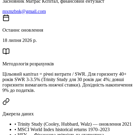
Засновник Матрас Кєпітал, фінансовий ентузіаст
mxmzbnk@gmail.com
Останнє оновлення
18 липня 2026 р.
Методологія розрахунків
Цільовий капітал = річні витрати / SWR. Для горизонту 40+
років SWR 3-3.5% (Trinity Study для 30 років дає 4%; довші
горизонти вимагають нижчої ставки). Дохідність накопичення
9% до податків.
Джерела даних
•
Trinity Study (Cooley, Hubbard, Walz) — оновлення 2021
•
MSCI World Index historical returns 1970–2023
•
НБУ — Фінансова звітність та статистика