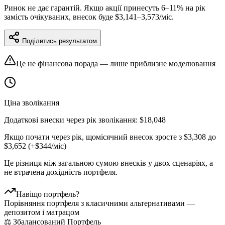
Ринок не дає гарантій. Якщо акції принесуть
6
–
11
% на рік
замість очікуваних, внесок буде
$
3,141
–
3,573
/міс.
Поділитись результатом
Це не фінансова порада — лише приблизне моделювання
Ціна зволікання
Додаткові внески через рік зволікання:
$
18,048
Якщо почати через рік, щомісячний внесок зросте з
$
3,308
до
$
3,652
(+$
344
/міс)
Це різниця між загальною сумою внесків у двох сценаріях, а
не втрачена дохідність портфеля.
Навіщо портфель?
Порівняння портфеля з класичними альтернативами —
депозитом і матрацом
⚖️ Збалансований Портфель