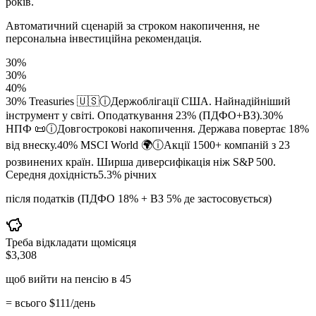
років.
Автоматичний сценарій за строком накопичення, не
персональна інвестиційна рекомендація.
30
%
30
%
40
%
30
%
Treasuries 🇺🇸
ⓘ
Держоблігації США. Найнадійніший
інструмент у світі. Оподаткування 23% (ПДФО+ВЗ).
30
%
НПФ 📜
ⓘ
Довгострокові накопичення. Держава повертає 18%
від внеску.
40
%
MSCI World 🌍
ⓘ
Акції 1500+ компаній з 23
розвинених країн. Ширша диверсифікація ніж S&P 500.
Середня дохідність
5.3
%
річних
після податків (ПДФО 18% + ВЗ 5% де застосовується)
Треба відкладати щомісяця
$
3,308
щоб вийти на пенсію в
45
= всього
$
111
/день