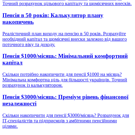
Точний розрахунок цільового капіталу та щомісячних внесків.
Пенсія в 50 років: Калькулятор плану
накопичень
Реалістичний план виходу на пенсію в 50 років. Розрахуйте
необхідний капітал та щомісячні внески залежно від вашого
поточного віку та доходу.
Пенсія $1000/місяць: Мінімальний комфортний
капітал
Скільки потрібно накопичити для пенсії $1000 на місяць?
Мінімальна комфортна ціль для більшості українців. Точний
розрахунок із калькулятором.
Пенсія $3000/місяць: Преміум рівень фінансової
незалежності
Скільки накопичити для пенсії $3000/місяць? Розрахунок для
IT-спеціалістів та підприємців з амбітними пенсійними
цілями.