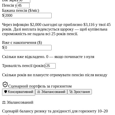
Пенсія у
Бажана пенсія ($/міс)
$
Через інфляцію $
2,000
сьогодні це приблизно
$
3,116
у твої
45
років. Далі виплата індексується щороку — щоб купівельна
спроможність не падала всі
25
років пенсії.
Вже є накопичення ($)
$
Скільки вже відкладено. 0 — якщо починаєте з нуля
Тривалість пенсії (років)
Скільки років ви плануєте отримувати пенсію після виходу
Сценарний портфель за горизонтом
🛡️
Консервативний
⚖️
Збалансований
🚀
Зростання
⚖️
Збалансований
Сценарій балансу ризику та дохідності для горизонту 10–20