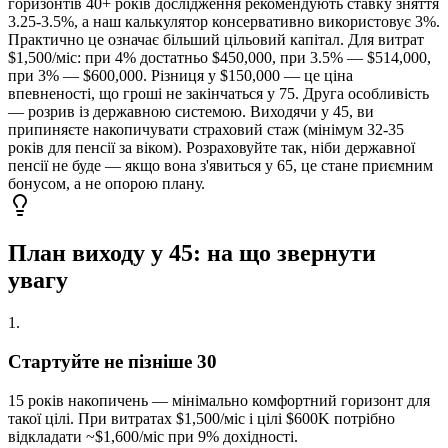
горизонтів 40+ років дослідження рекомендують ставку зняття
3.25-3.5%, а наш калькулятор консервативно використовує 3%.
Практично це означає більший цільовий капітал. Для витрат
$1,500/міс: при 4% достатньо $450,000, при 3.5% — $514,000,
при 3% — $600,000. Різниця у $150,000 — це ціна
впевненості, що гроші не закінчаться у 75. Друга особливість
— розрив із державною системою. Виходячи у 45, ви
припиняєте накопичувати страховий стаж (мінімум 32-35
років для пенсії за віком). Розраховуйте так, ніби державної
пенсії не буде — якщо вона з'явиться у 65, це стане приємним
бонусом, а не опорою плану.
План виходу у 45: на що звернути
увагу
1
.
Стартуйте не пізніше 30
15 років накопичень — мінімально комфортний горизонт для
такої цілі. При витратах $1,500/міс і цілі $600K потрібно
відкладати ~$1,600/міс при 9% дохідності.