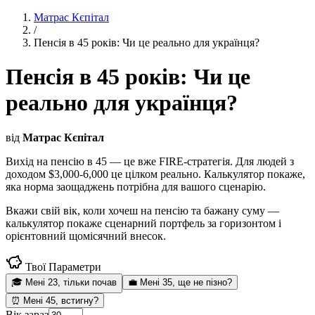
Матрас Кєпітал
/
Пенсія в 45 років: Чи це реально для українця?
Пенсія в 45 років: Чи це
реально для українця?
від
Матрас Кєпітал
Вихід на пенсію в 45 — це вже FIRE-стратегія. Для людей з
доходом $3,000-6,000 це цілком реально. Калькулятор покаже,
яка норма заощаджень потрібна для вашого сценарію.
Вкажи свій вік, коли хочеш на пенсію та бажану суму —
калькулятор покаже сценарний портфель за горизонтом і
орієнтовний щомісячний внесок.
Твої Параметри
🎓
Мені 23, тільки почав
💼
Мені 35, ще не пізно?
⏰
Мені 45, встигну?
Вік зараз